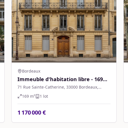
Bordeaux
Immeuble d'habitation libre - 169
m² - Bordeaux
71 Rue Sainte-Catherine, 33000 Bordeaux,
France
169
m²
1
lot
1 170 000 €