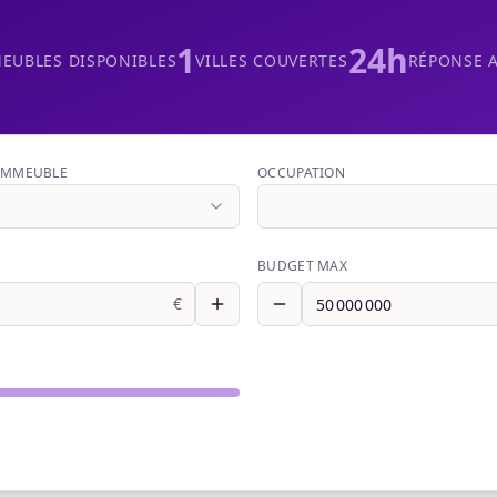
1
24h
EUBLES DISPONIBLES
VILLES COUVERTES
RÉPONSE 
'IMMEUBLE
OCCUPATION
BUDGET MAX
€