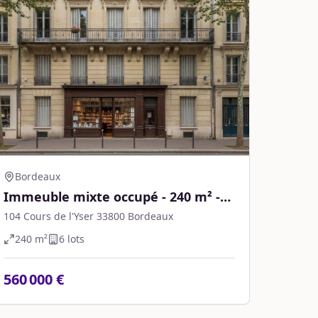
Bordeaux
Immeuble mixte occupé - 240 m² -
Bordeaux
104 Cours de l'Yser 33800 Bordeaux
240
m²
6
lot
s
560 000 €