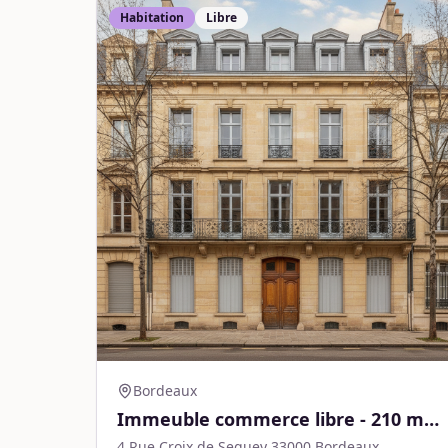
Habitation
Libre
Bordeaux
Immeuble commerce libre - 210 m² -
Bordeaux
4 Rue Croix de Seguey 33000 Bordeaux