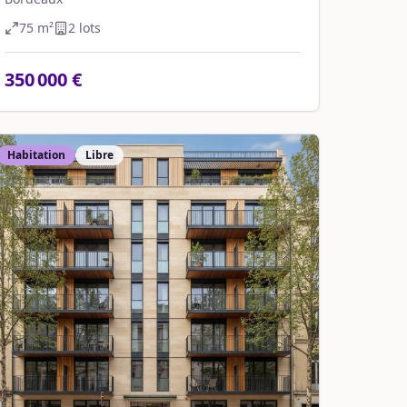
75
m²
2
lot
s
350 000 €
Habitation
Libre