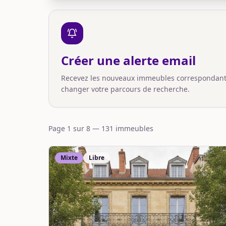
Créer une alerte email
Recevez les nouveaux immeubles correspondant à
changer votre parcours de recherche.
Page
1
sur
8
—
131
immeuble
s
Mixte
Libre