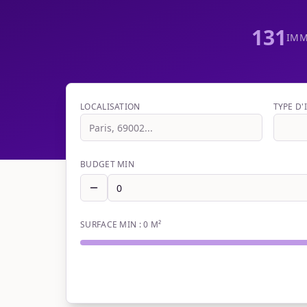
131
IMM
LOCALISATION
TYPE D
BUDGET MIN
SURFACE MIN :
0
M²