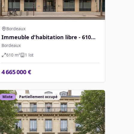
Bordeaux
Immeuble d'habitation libre - 610
m² - Bordeaux
Bordeaux
610
m²
1
lot
4 665 000 €
Mixte
Partiellement occupé