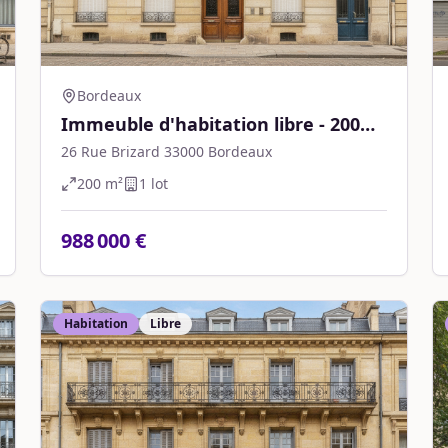
Bordeaux
Immeuble d'habitation libre - 200
m² - Bordeaux
26 Rue Brizard 33000 Bordeaux
200
m²
1
lot
988 000 €
Habitation
Libre