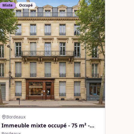
Mixte
Occupé
Bordeaux
Immeuble mixte occupé - 75 m² -
Bordeaux
Bordeaux