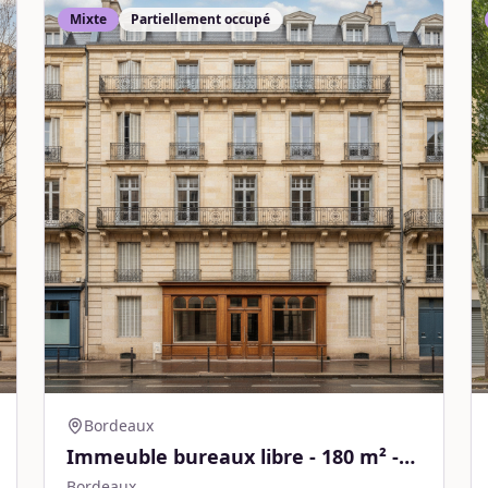
Mixte
Partiellement occupé
Bordeaux
Immeuble bureaux libre - 180 m² -
Bordeaux
Bordeaux