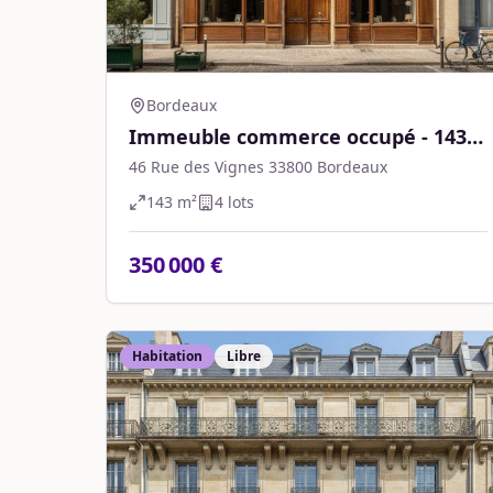
Bordeaux
Immeuble commerce occupé - 143
m² - Bordeaux
46 Rue des Vignes 33800 Bordeaux
143
m²
4
lot
s
350 000 €
Habitation
Libre