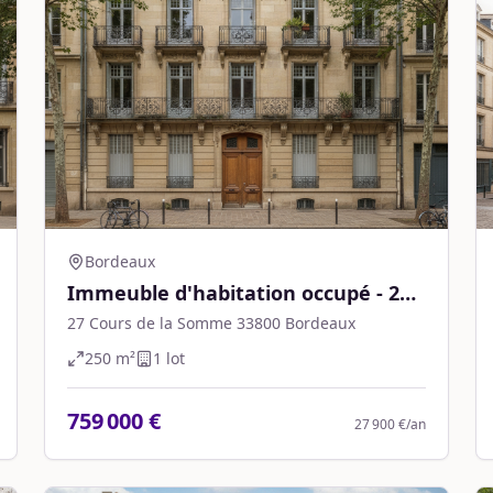
Bordeaux
Immeuble d'habitation occupé - 250
m² - Bordeaux
27 Cours de la Somme 33800 Bordeaux
250
m²
1
lot
759 000 €
27 900 €
/an