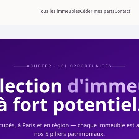
Tous les immeubles
Céder mes parts
Contact
ACHETER ·
131
OPPORTUNITÉS
lection
d'imme
à fort potentiel
cupés, à Paris et en région — chaque immeuble est 
nos 5 piliers patrimoniaux.