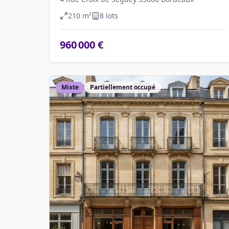
210
m²
8
lot
s
960 000 €
Mixte
Partiellement occupé