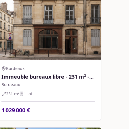
Bordeaux
Immeuble bureaux libre - 231 m² -
Bordeaux
Bordeaux
231
m²
1
lot
1 029 000 €