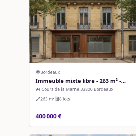
Bordeaux
Immeuble mixte libre - 263 m² -
Bordeaux
94 Cours de la Marne 33800 Bordeaux
263
m²
8
lot
s
400 000 €