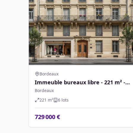
Bordeaux
Immeuble bureaux libre - 221 m² -
Bordeaux
Bordeaux
221
m²
6
lot
s
729 000 €