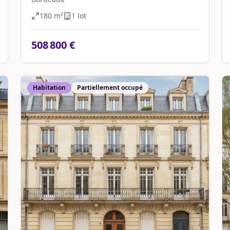
180
m²
1
lot
508 800 €
Habitation
Partiellement occupé