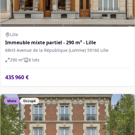
Lille
Immeuble mixte partiel - 290 m² - Lille
68H3 Avenue de la République (Lomme) 59160 Lille
290
m²
8
lot
s
435 960 €
Mixte
Occupé