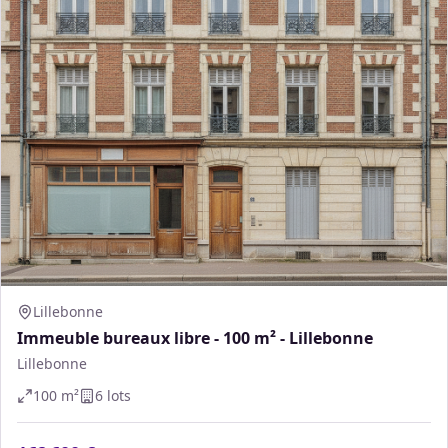
Lillebonne
Immeuble bureaux libre - 100 m² - Lillebonne
Lillebonne
100
m²
6
lot
s