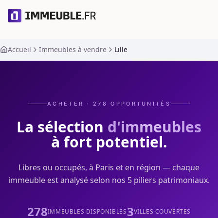
Accueil
Immeubles à vendre
Lille
ACHETER ·
278
OPPORTUNITÉS
La sélection
d'immeubles
à fort potentiel.
Libres ou occupés, à Paris et en région — chaque
immeuble est analysé selon nos 5 piliers patrimoniaux.
278
3
IMMEUBLES DISPONIBLES
VILLES COUVERTES