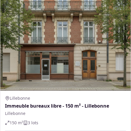
Lillebonne
Immeuble bureaux libre - 150 m² - Lillebonne
Lillebonne
150
m²
3
lot
s