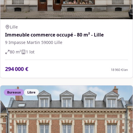
Lille
Immeuble commerce occupé - 80 m² - Lille
9 Impasse Martin 59000 Lille
80
m²
1
lot
294 000 €
18 960 €
/an
Bureaux
Libre