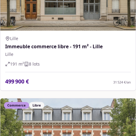
Lille
Immeuble commerce libre - 191 m² - Lille
Lille
191
m²
8
lot
s
499 900 €
31 524 €
/an
Commerce
Libre