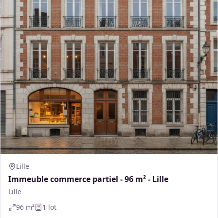
Lille
Immeuble commerce partiel - 96 m² - Lille
Lille
96
m²
1
lot