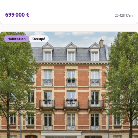
699 000 €
25 428 €
/an
Habitation
Occupé