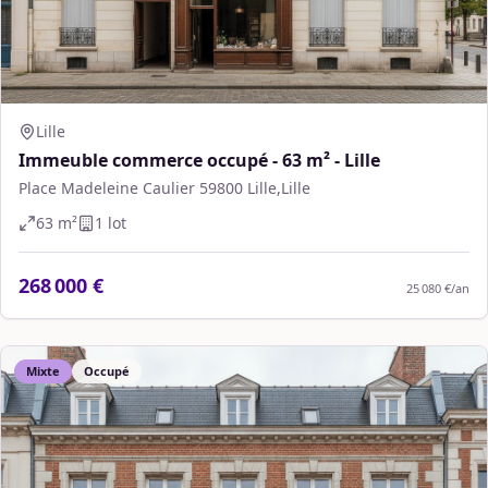
Lille
Immeuble commerce occupé - 63 m² - Lille
Place Madeleine Caulier 59800 Lille,Lille
63
m²
1
lot
268 000 €
25 080 €
/an
Mixte
Occupé