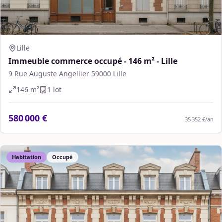
Lille
Immeuble commerce occupé - 146 m² - Lille
9 Rue Auguste Angellier 59000 Lille
146
m²
1
lot
580 000 €
35 352 €
/an
Habitation
Occupé