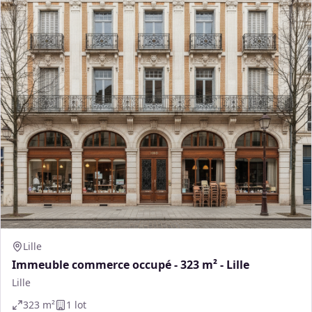
Lille
Immeuble commerce occupé - 323 m² - Lille
Lille
323
m²
1
lot