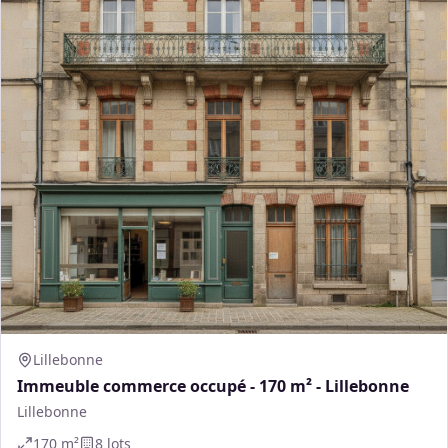
Lillebonne
Immeuble commerce occupé - 170 m² - Lillebonne
Lillebonne
170
m²
8
lot
s