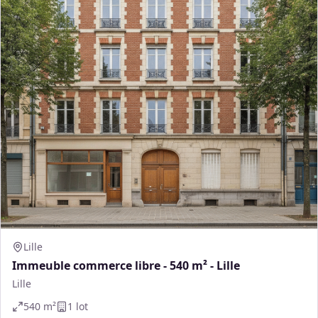
Lille
Immeuble commerce libre - 540 m² - Lille
Lille
540
m²
1
lot