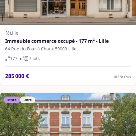
Lille
Immeuble commerce occupé - 177 m² - Lille
64 Rue du Four à Chaux 59000 Lille
177
m²
7
lot
s
285 000 €
18 528 €
/an
Mixte
Libre