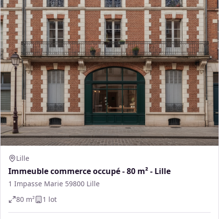
Lille
Immeuble commerce occupé - 80 m² - Lille
1 Impasse Marie 59800 Lille
80
m²
1
lot