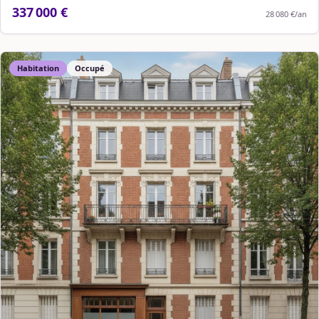
337 000 €
28 080 €
/an
Habitation
Occupé