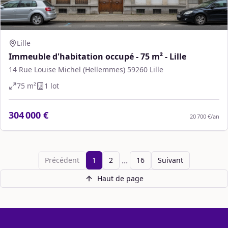
Lille
Immeuble d'habitation occupé - 75 m² - Lille
14 Rue Louise Michel (Hellemmes) 59260 Lille
75
m²
1
lot
304 000 €
20 700 €
/an
...
Précédent
1
2
16
Suivant
Haut de page