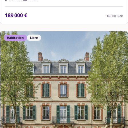
189 000 €
16 800 €
/an
Habitation
Libre