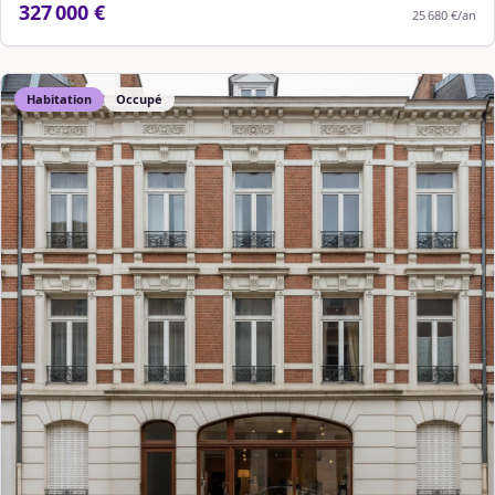
327 000 €
25 680 €
/an
Habitation
Occupé