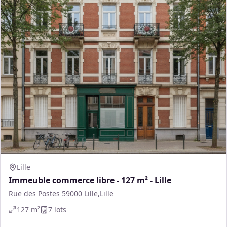
Lille
Immeuble commerce libre - 127 m² - Lille
Rue des Postes 59000 Lille,Lille
127
m²
7
lot
s