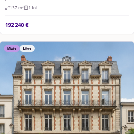
137
m²
1
lot
192 240 €
Mixte
Libre