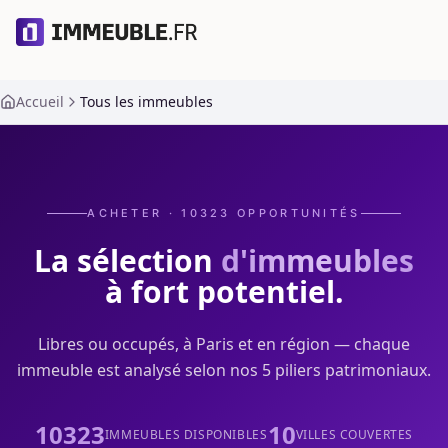
Accueil
Tous les immeubles
ACHETER ·
10323
OPPORTUNITÉS
La sélection
d'immeubles
à fort potentiel.
Libres ou occupés, à Paris et en région — chaque
immeuble est analysé selon nos 5 piliers patrimoniaux.
10323
10
IMMEUBLES DISPONIBLES
VILLES COUVERTES