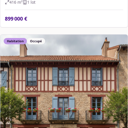
416
m²
1
lot
899 000 €
Habitation
Occupé