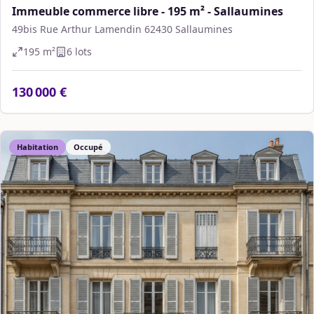
Immeuble commerce libre - 195 m² - Sallaumines
49bis Rue Arthur Lamendin 62430 Sallaumines
195
m²
6
lot
s
130 000 €
Habitation
Occupé