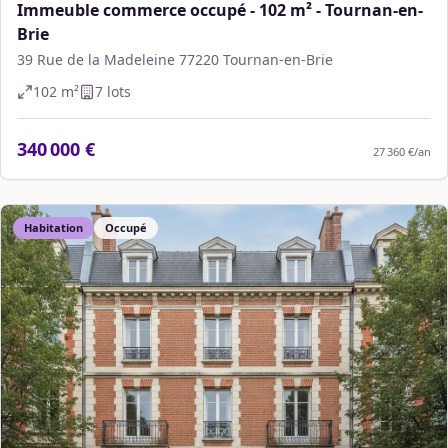
Immeuble commerce occupé - 102 m² - Tournan-en-
Brie
39 Rue de la Madeleine 77220 Tournan-en-Brie
102
m²
7
lot
s
340 000 €
27 360 €
/an
Habitation
Occupé