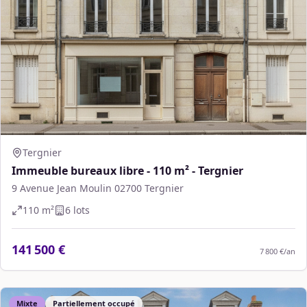
Tergnier
Immeuble bureaux libre - 110 m² - Tergnier
9 Avenue Jean Moulin 02700 Tergnier
110
m²
6
lot
s
141 500 €
7 800 €
/an
Mixte
Partiellement occupé