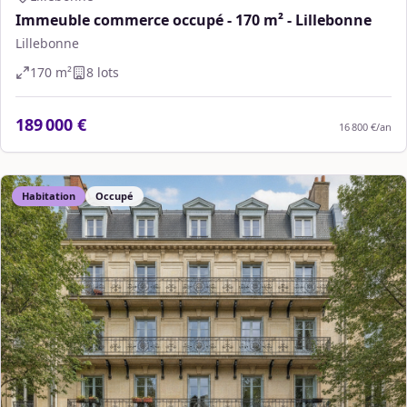
Immeuble commerce occupé - 170 m² - Lillebonne
Lillebonne
170
m²
8
lot
s
189 000 €
16 800 €
/an
Habitation
Occupé