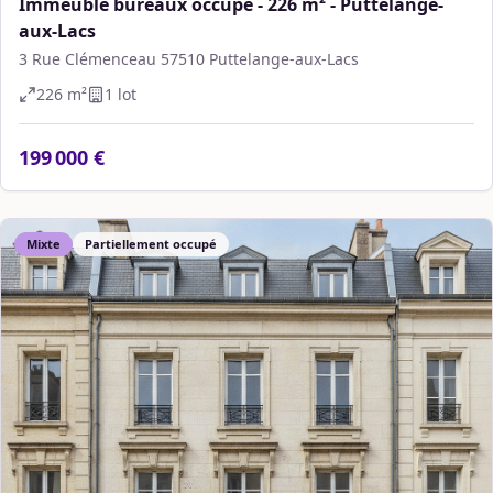
Immeuble bureaux occupé - 226 m² - Puttelange-
aux-Lacs
3 Rue Clémenceau 57510 Puttelange-aux-Lacs
226
m²
1
lot
199 000 €
Mixte
Partiellement occupé