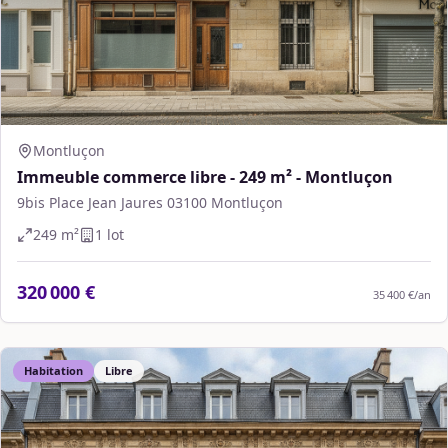
Montluçon
Immeuble commerce libre - 249 m² - Montluçon
9bis Place Jean Jaures 03100 Montluçon
249
m²
1
lot
320 000 €
35 400 €
/an
Habitation
Libre