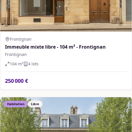
Frontignan
Immeuble mixte libre - 104 m² - Frontignan
Frontignan
104
m²
4
lot
s
250 000 €
Habitation
Libre