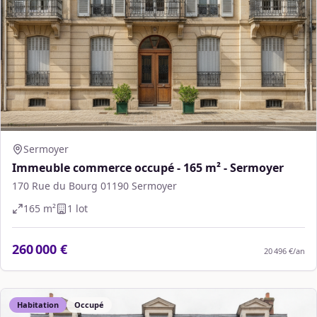
Sermoyer
Immeuble commerce occupé - 165 m² - Sermoyer
170 Rue du Bourg 01190 Sermoyer
165
m²
1
lot
260 000 €
20 496 €
/an
Habitation
Occupé