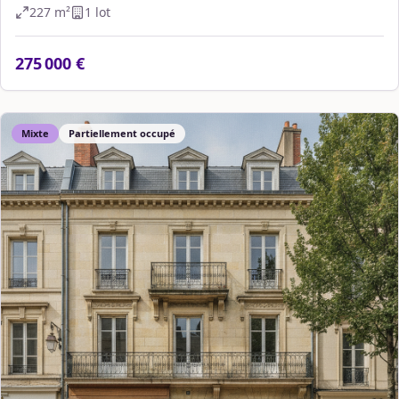
227
m²
1
lot
275 000 €
Mixte
Partiellement occupé