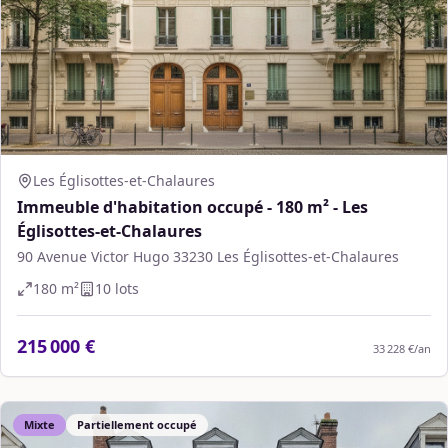
Les Églisottes-et-Chalaures
Immeuble d'habitation occupé - 180 m² - Les
Églisottes-et-Chalaures
90 Avenue Victor Hugo 33230 Les Églisottes-et-Chalaures
180
m²
10
lot
s
215 000 €
33 228 €
/an
Mixte
Partiellement occupé