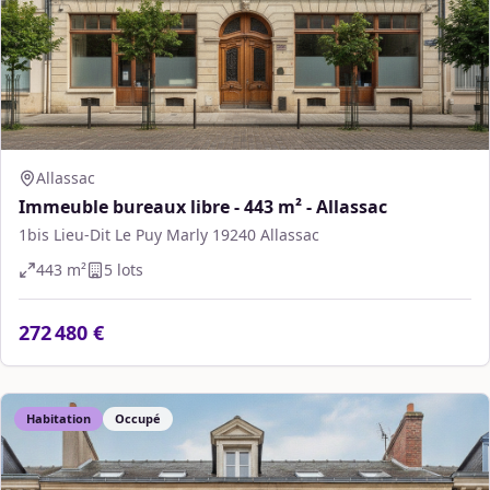
Allassac
Immeuble bureaux libre - 443 m² - Allassac
1bis Lieu-Dit Le Puy Marly 19240 Allassac
443
m²
5
lot
s
272 480 €
Habitation
Occupé