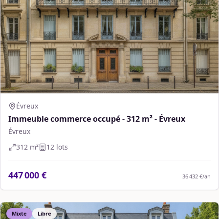
Évreux
Immeuble commerce occupé - 312 m² - Évreux
Évreux
312
m²
12
lot
s
447 000 €
36 432 €
/an
Mixte
Libre