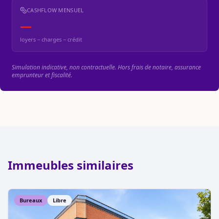
CASHFLOW MENSUEL
—
loyers − charges − crédit
Simulation indicative, non contractuelle. Hors frais de notaire, assurance
emprunteur et fiscalité.
Immeubles similaires
Bureaux
Libre