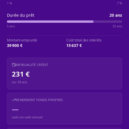
1 %
7 %
Durée du prêt
20
ans
5 ans
25 ans
Montant emprunté
Coût total des intérêts
39 900 €
15 637 €
MENSUALITÉ CRÉDIT
231 €
sur
20
ans
RENDEMENT FONDS PROPRES
—
cash-on-cash annuel