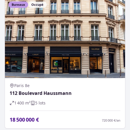
Bureaux
Occupé
Paris 8e
112 Boulevard Haussmann
1 400
m²
5
lot
s
18 500 000 €
720 000 €
/an