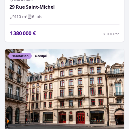
29 Rue Saint-Michel
410
m²
6
lot
s
1 380 000 €
88 000 €
/an
Habitation
Occupé