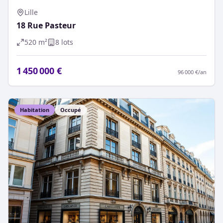
Lille
18 Rue Pasteur
520
m²
8
lot
s
1 450 000 €
96 000 €
/an
Habitation
Occupé