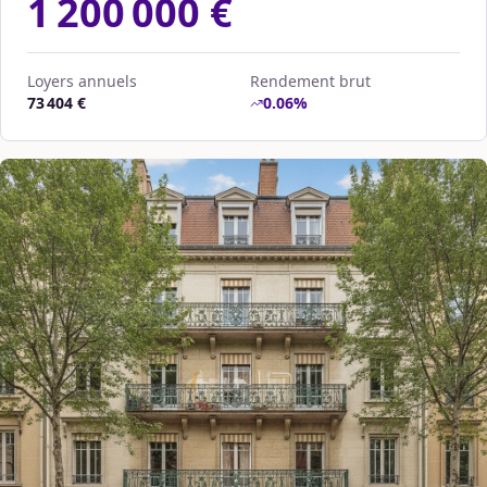
1 200 000 €
Loyers annuels
Rendement brut
73 404 €
0.06
%