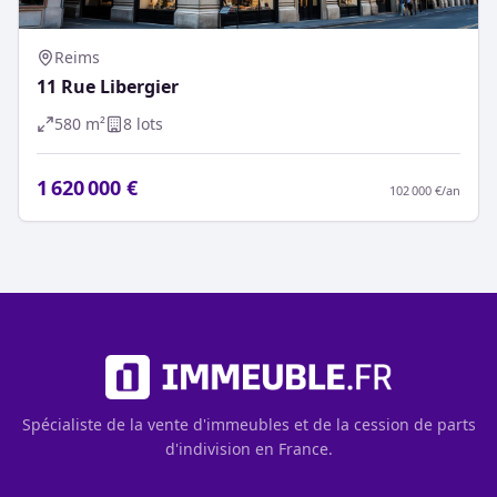
Reims
11 Rue Libergier
580
m²
8
lot
s
1 620 000 €
102 000 €
/an
Spécialiste de la vente d'immeubles et de la cession de parts
d'indivision en France.