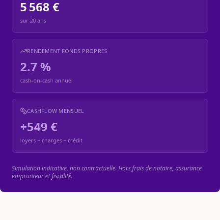
5 568 €
sur
20
ans
RENDEMENT FONDS PROPRES
2.7 %
cash-on-cash annuel
CASHFLOW MENSUEL
+549 €
loyers − charges − crédit
Simulation indicative, non contractuelle. Hors frais de notaire, assurance
emprunteur et fiscalité.