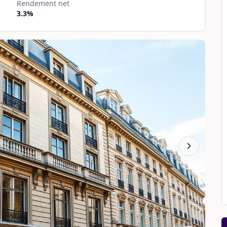
Rendement net
3.3
%