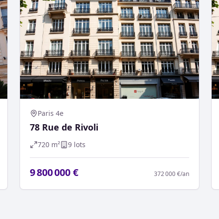
Paris 4e
78 Rue de Rivoli
720
m²
9
lot
s
9 800 000 €
372 000 €
/an