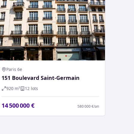
Paris 6e
151 Boulevard Saint-Germain
920
m²
12
lot
s
14 500 000 €
580 000 €
/an