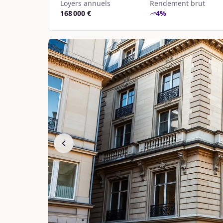
Loyers annuels
Rendement brut
168 000 €
4
%