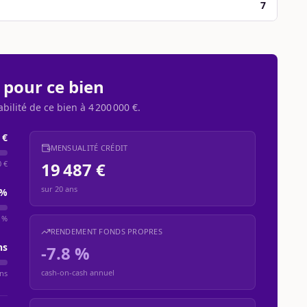
7
 pour ce bien
abilité de ce bien à
4 200 000 €
.
 €
MENSUALITÉ CRÉDIT
0 €
19 487 €
sur
20
ans
%
 %
RENDEMENT FONDS PROPRES
ns
-7.8 %
cash-on-cash annuel
ns