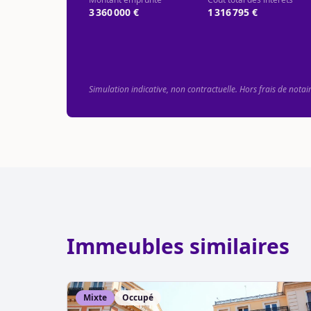
3 360 000 €
1 316 795 €
Simulation indicative, non contractuelle. Hors frais de notai
Immeubles similaires
Mixte
Occupé