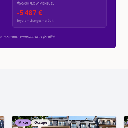
CASHFLOW MENSUEL
-5 487 €
loyers − charges − crédit
re, assurance emprunteur et fiscalité.
Mixte
Occupé