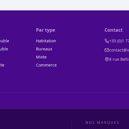
Par type
Contact
euble
Habitation
+33 (0)1 7
uble
Bureaux
contact@i
n
Mixte
8 rue Bell
ite
Commerce
NOS MARQUES