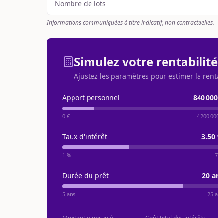
Nombre de lots
Informations communiquées à titre indicatif, non contractuelles.
Simulez votre rentabilité
Ajustez les paramètres pour estimer la rent
Apport personnel
840 000
0 €
4 200 00
Taux d'intérêt
3.50
1 %
7
Durée du prêt
20
a
5 ans
25 a
Montant emprunté
Coût total des intérêts