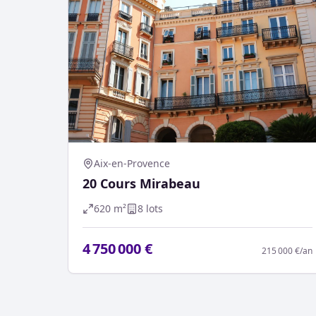
Aix-en-Provence
20 Cours Mirabeau
620
m²
8
lot
s
4 750 000 €
215 000 €
/an