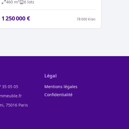
460
m²
6
lot
s
1 250 000 €
78 000 €
/an
Légal
7 35 05 05
Mentions légales
Confidentialité
mmeuble.fr
ini, 75016 Paris