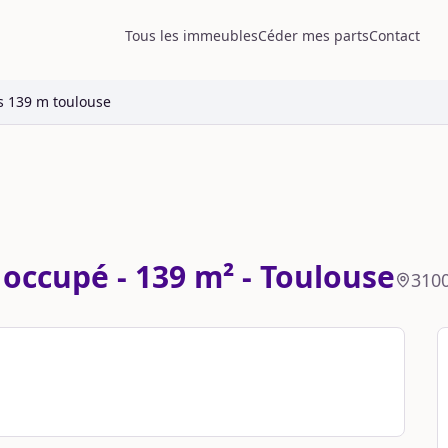
Tous les immeubles
Céder mes parts
Contact
s 139 m toulouse
occupé - 139 m² - Toulouse
310