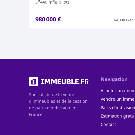
440
m²
6
lot
s
980 000 €
64 000 €
/an
Navigation
Acheter un imm
Spécialiste de la vente
Vendre un imme
d'immeubles et de la cession
Parts d'indivisio
de parts d'indivision en
France.
Estimation gratu
Contact