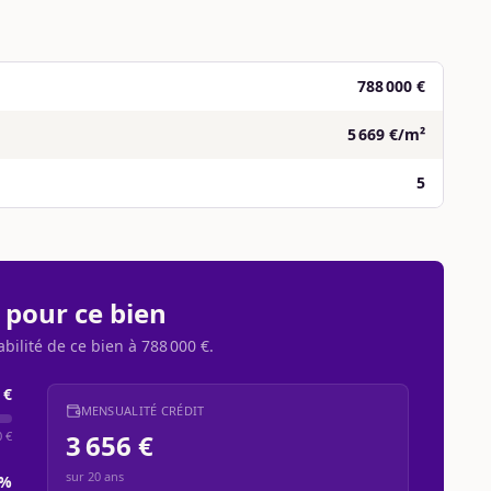
788 000 €
5 669 €/m²
5
 pour ce bien
abilité de ce bien à
788 000 €
.
 €
MENSUALITÉ CRÉDIT
0 €
3 656 €
sur
20
ans
%