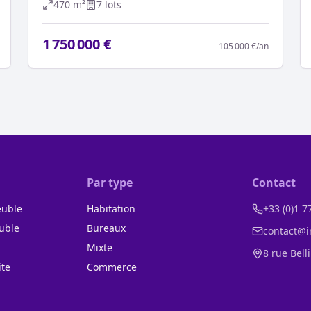
470
m²
7
lot
s
1 750 000 €
105 000 €
/an
Par type
Contact
euble
Habitation
+33 (0)1 7
uble
Bureaux
contact@i
n
Mixte
8 rue Bell
ite
Commerce