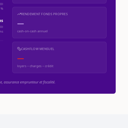
 %
RENDEMENT FONDS PROPRES
ns
—
cash-on-cash annuel
ns
CASHFLOW MENSUEL
—
loyers − charges − crédit
re, assurance emprunteur et fiscalité.