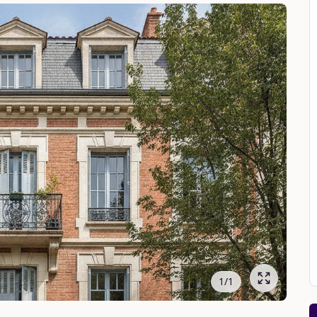
1
/
1