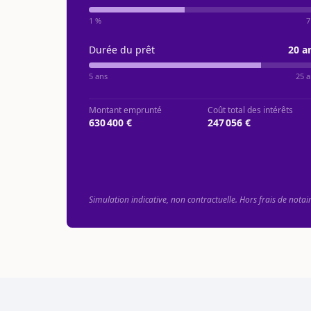
1 %
7
Durée du prêt
20
a
5 ans
25 a
Montant emprunté
Coût total des intérêts
630 400 €
247 056 €
Simulation indicative, non contractuelle. Hors frais de notai