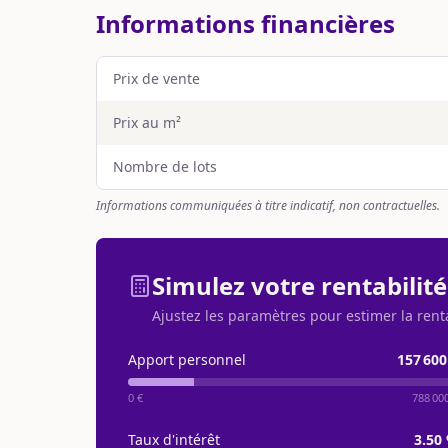
Informations financières
Prix de vente
Prix au m²
Nombre de lots
Informations communiquées à titre indicatif, non contractuelles.
Simulez votre rentabilité
Ajustez les paramètres pour estimer la rent
Apport personnel
157 600
0 €
788 00
Taux d'intérêt
3.50