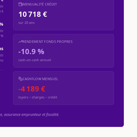
MENSUALITÉ CRÉDIT
0 €
10 718 €
sur
20
ans
%
 %
RENDEMENT FONDS PROPRES
ns
-10.9 %
cash-on-cash annuel
ns
CASHFLOW MENSUEL
-4 189 €
loyers − charges − crédit
re, assurance emprunteur et fiscalité.