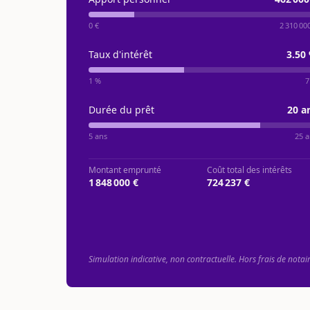
0 €
2 310 00
Taux d'intérêt
3.50
1 %
7
Durée du prêt
20
a
5 ans
25 a
Montant emprunté
Coût total des intérêts
1 848 000 €
724 237 €
Simulation indicative, non contractuelle. Hors frais de notai