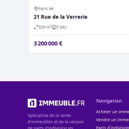
Paris 4e
21 Rue de la Verrerie
320
m²
5
lot
s
3 200 000 €
Navigation
Acheter un imm
Spécialiste de la vente
Vendre un imme
d'immeubles et de la cession
Parts d'indivisio
de parts d'indivision en