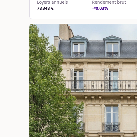
Loyers annuels
Rendement brut
78 348 €
0.03
%