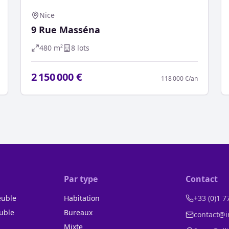
Nice
9 Rue Masséna
480
m²
8
lot
s
2 150 000 €
118 000 €
/an
Par type
Contact
euble
Habitation
+33 (0)1 7
uble
Bureaux
contact@i
n
Mixte