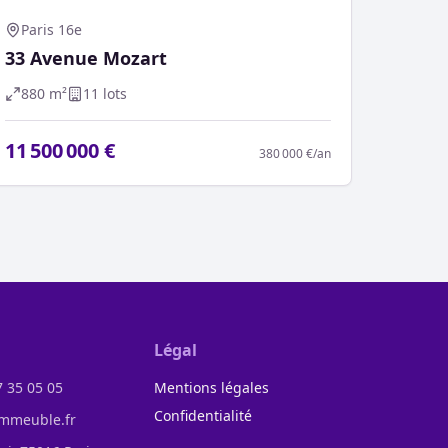
Paris 16e
33 Avenue Mozart
880
m²
11
lot
s
11 500 000 €
380 000 €
/an
Légal
7 35 05 05
Mentions légales
Confidentialité
mmeuble.fr