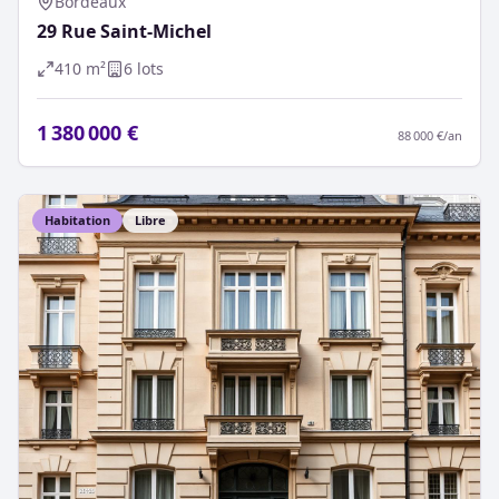
Bordeaux
29 Rue Saint-Michel
410
m²
6
lot
s
1 380 000 €
88 000 €
/an
Habitation
Libre