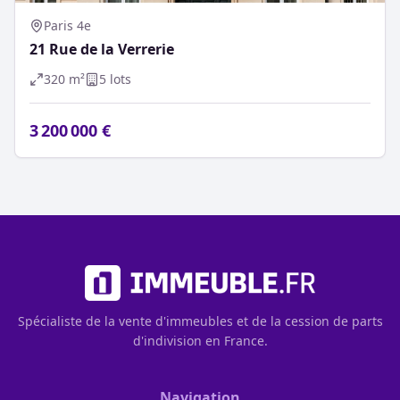
Paris 4e
21 Rue de la Verrerie
320
m²
5
lot
s
3 200 000 €
Spécialiste de la vente d'immeubles et de la cession de parts
d'indivision en France.
Navigation