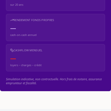
sur
20
ans
RENDEMENT FONDS PROPRES
—
cash-on-cash annuel
CASHFLOW MENSUEL
—
loyers − charges − crédit
Simulation indicative, non contractuelle. Hors frais de notaire, assurance
emprunteur et fiscalité.