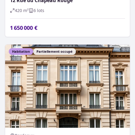
12 Rue du Chapeau Rouge
420
m²
6
lot
s
1 650 000 €
Habitation
Partiellement occupé