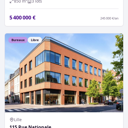
850
m²
3
lot
s
5 400 000 €
245 000 €
/an
Bureaux
Libre
Lille
115 Rue Nationale