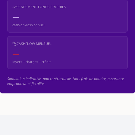
RENDEMENT FONDS PROPRES
—
cash-on-cash annuel
CASHFLOW MENSUEL
—
loyers − charges − crédit
Simulation indicative, non contractuelle. Hors frais de notaire, assurance
emprunteur et fiscalité.