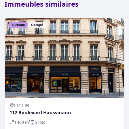
Immeubles similaires
Bureaux
Occupé
Paris 8e
112 Boulevard Haussmann
1 400
m²
5
lot
s