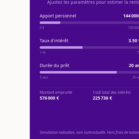
Ajustez les paramètres pour estimer la rent
Apport personnel
144 000
0 €
720 00
Taux d'intérêt
3.50
1 %
7
Durée du prêt
20
a
5 ans
25 a
Montant emprunté
Coût total des intérêts
576 000 €
225 736 €
Simulation indicative, non contractuelle. Hors frais de notai