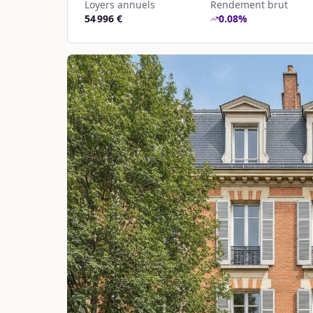
Loyers annuels
Rendement brut
54 996 €
0.08
%