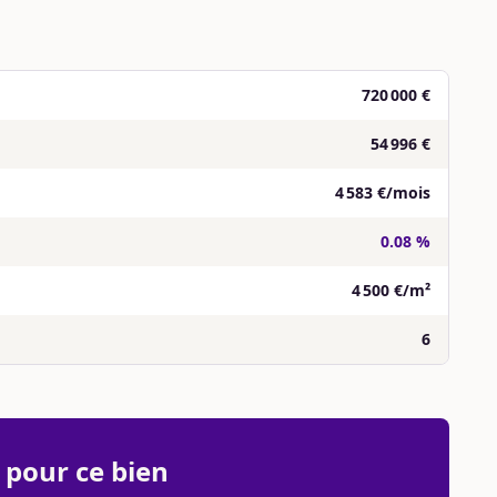
720 000 €
54 996 €
4 583 €/mois
0.08 %
4 500 €/m²
6
 pour ce bien