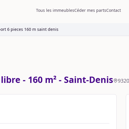
Tous les immeubles
Céder mes parts
Contact
rt 6 pieces 160 m saint denis
ibre - 160 m² - Saint-Denis
932