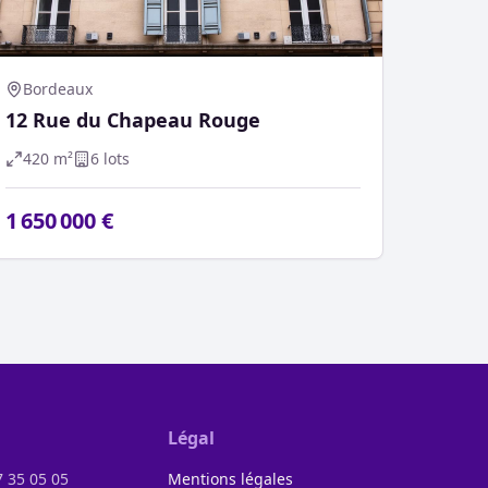
Bordeaux
12 Rue du Chapeau Rouge
420
m²
6
lot
s
1 650 000 €
Légal
7 35 05 05
Mentions légales