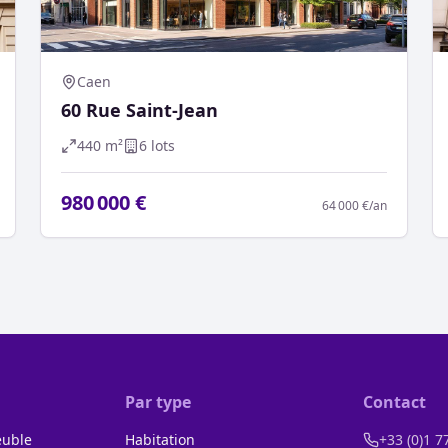
Caen
60 Rue Saint-Jean
440
m²
6
lot
s
980 000 €
64 000 €
/an
Par type
Contact
euble
Habitation
+33 (0)1 7