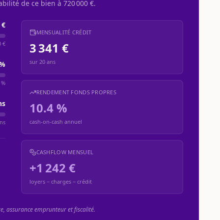
abilité de ce bien à
720 000 €
.
 €
MENSUALITÉ CRÉDIT
0 €
3 341 €
sur
20
ans
%
 %
RENDEMENT FONDS PROPRES
ns
10.4 %
cash-on-cash annuel
ns
CASHFLOW MENSUEL
+1 242 €
loyers − charges − crédit
re, assurance emprunteur et fiscalité.