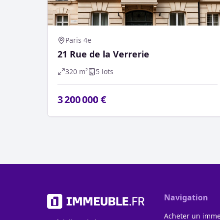
Paris 4e
21 Rue de la Verrerie
320
m²
5
lot
s
3 200 000 €
Navigation
Acheter un imm