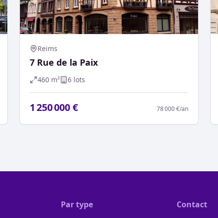
Reims
7 Rue de la Paix
460
m²
6
lot
s
1 250 000 €
78 000 €
/an
Par type
Contact