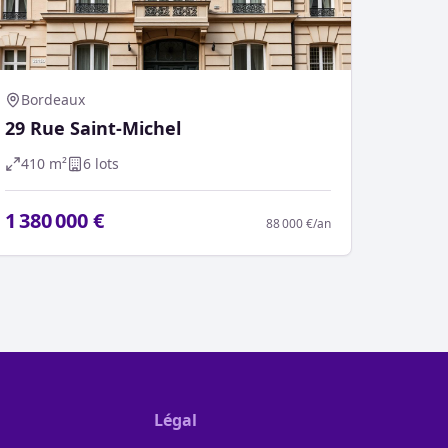
Bordeaux
29 Rue Saint-Michel
410
m²
6
lot
s
1 380 000 €
88 000 €
/an
Légal