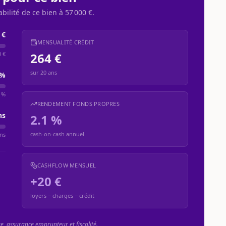
abilité de ce bien à
57 000 €
.
 €
MENSUALITÉ CRÉDIT
0 €
264 €
sur
20
ans
%
 %
RENDEMENT FONDS PROPRES
ns
2.1 %
cash-on-cash annuel
ns
CASHFLOW MENSUEL
+20 €
loyers − charges − crédit
re, assurance emprunteur et fiscalité.