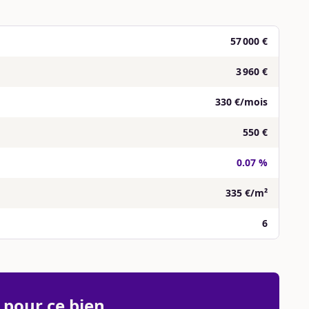
57 000 €
3 960 €
330 €/mois
550 €
0.07 %
335 €/m²
6
 pour ce bien