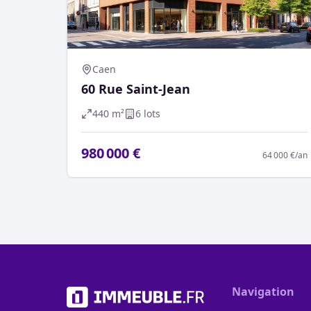
Caen
60 Rue Saint-Jean
440
m²
6
lot
s
980 000 €
64 000 €
/an
Navigation