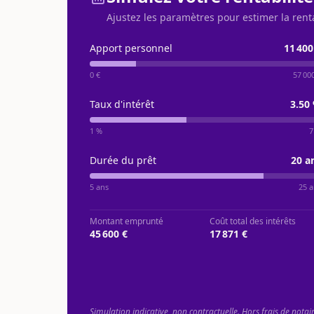
Ajustez les paramètres pour estimer la rent
Apport personnel
11 400
0 €
57 00
Taux d'intérêt
3.50
1 %
7
Durée du prêt
20
a
5 ans
25 a
Montant emprunté
Coût total des intérêts
45 600 €
17 871 €
Simulation indicative, non contractuelle. Hors frais de notai