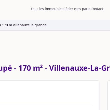
Tous les immeubles
Céder mes parts
Contact
 170 m villenauxe la grande
é - 170 m² - Villenauxe-La-G