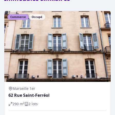
Commerce
Occupé
Marseille 1er
62 Rue Saint-Ferréol
290
m²
2
lot
s