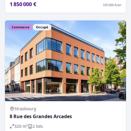
1 850 000 €
105 000 €
/an
Commerce
Occupé
Strasbourg
8 Rue des Grandes Arcades
320
m²
2
lot
s