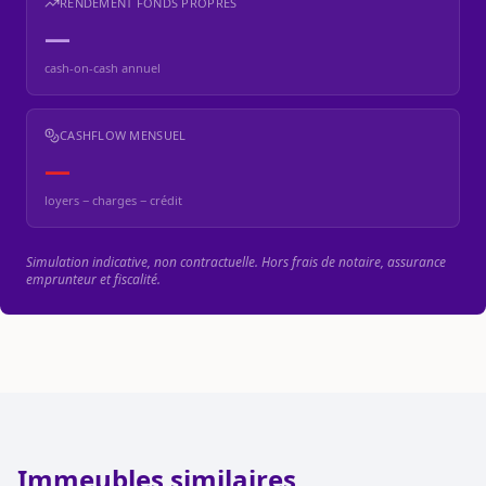
RENDEMENT FONDS PROPRES
—
cash-on-cash annuel
CASHFLOW MENSUEL
—
loyers − charges − crédit
Simulation indicative, non contractuelle. Hors frais de notaire, assurance
emprunteur et fiscalité.
Immeubles similaires